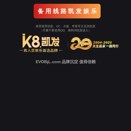
备 用 线 路 凯 发 娱 乐
推荐使用谷歌、UC、火狐、夸客等主流浏览器
（尽量不要使用QQ、搜狗浏览器进入）
EVOBjL.com 品牌沉淀 值得信赖