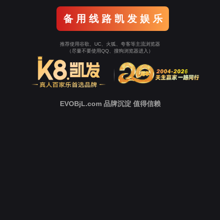
备 用 线 路 凯 发 娱 乐
推荐使用谷歌、UC、火狐、夸客等主流浏览器
（尽量不要使用QQ、搜狗浏览器进入）
EVOBjL.com 品牌沉淀 值得信赖