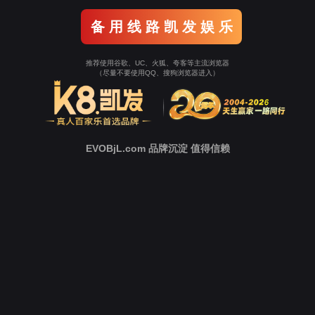
备 用 线 路 凯 发 娱 乐
推荐使用谷歌、UC、火狐、夸客等主流浏览器
（尽量不要使用QQ、搜狗浏览器进入）
EVOBjL.com 品牌沉淀 值得信赖