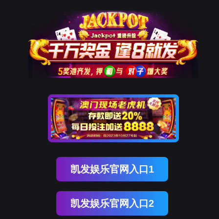
购宝钱包
时政要闻
>
党
>
时
习近平：前瞻布局和开展未来产业
购宝
建工
政要
钱包
作
闻
发布日期：2026-06-05 16:04
前瞻布局和开展
※
未来产业
习近
平
今天进行二
十届中央政治局
第二十四次集体
学习，内容是前
瞻布局和开展未