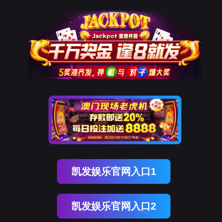
凯发娱乐官网入口1
凯发娱乐官网入口2