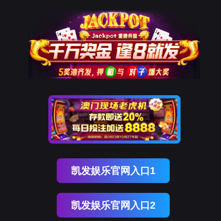
凯发娱乐官网入口1
凯发娱乐官网入口2