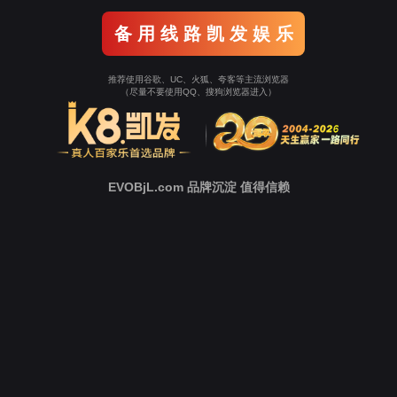
备 用 线 路 凯 发 娱 乐
推荐使用谷歌、UC、火狐、夸客等主流浏览器
（尽量不要使用QQ、搜狗浏览器进入）
EVOBjL.com 品牌沉淀 值得信赖