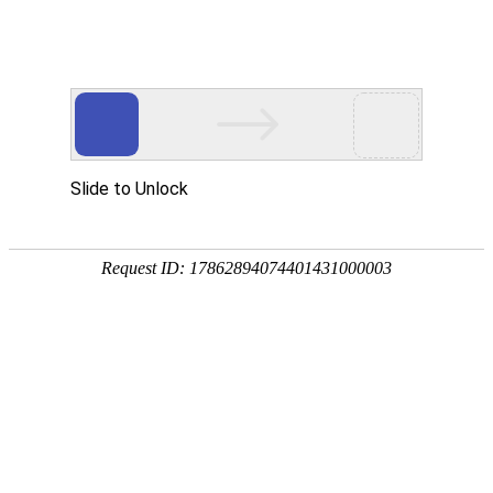
购宝钱包
工信装备工程研究院（北
京）有限公司
>
联
>
商
商务合作
购宝
系我
务合
钱包
电话：010-
们
作
63942029
邮箱：
marketing@yrsms.com.cn
手机：
13910230369
官网：
www.yrsms.com.cn
北京市海淀