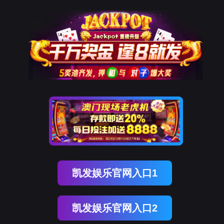
购宝钱包
工信装备工程研究院（北
京）有限公司
>
关于
>
组
组织架构
购宝
研究
织架
钱包
院
构
工信装备工程研究院（北京）有限公
司 版权所有©2018-4-27
京ICP备18021518号